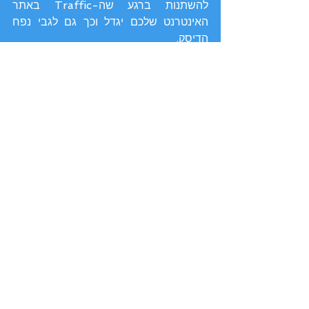
להשתנות ברגע שה-Traffic באתר 
האינטרנט שלכם יגדל וכך גם לגבי נפח 
הדיסק.
תעבורה.
האם יש הגבלות תעבורה בשירות ה-VPS 
של ספק האחסון שלכם? במידה וכן, רצוי 
לברר מה הן האפשרויות שעומדות 
לרשותכם, כאשר אתם עוברים את 
המגבלה. חשוב לציין, שכיום ניתן למצוא 
ספקי אחסון רבים אשר אינם מטילים 
מגבלות תעבורה.
מערכת הפעלה ועדכונים
מהן האפשרויות שלכם במערכת ההפעלה 
של ה- VPS? האם האתר שלכם חייב 
לרוץ על גרסת לינוקס ספציפית? יש לוודא, 
שספק ה-VPS שלכם מספק את 