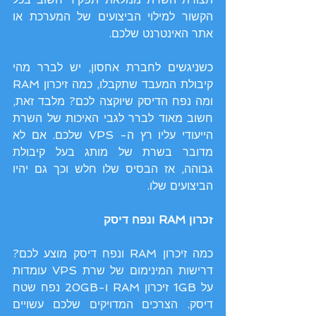
הקשור למילוי הביצועים של המערכת או 
אתר האינטרנט שלכם.
כשניגשים לחברת אחסון, יש לברר מהי 
קיבולת המעבד שתקבלו, כמה זיכרון RAM 
ומה נפח הדיסק שיוקצה לכם? מלבד זאת, 
חשוב מאוד לברר לגבי האיכות של השרת 
הייעודי עליו רץ ה- VPS שלכם. אם לא 
מדובר בשרת של מותג בעל קיבולת 
גבוהה, אז הבסיס שלו חלש וכך גם יהיו 
הביצועים שלו.
זכרון RAM ונפח דיסק
כמה זיכרון RAM ונפח דיסק מוצע לכם? 
דרישות המינימום של שרת VPS עומדות 
על 1GB זיכרון RAM ו-20GB נפח שטח 
דיסק. הצרכים המדויקים שלכם עשויים 