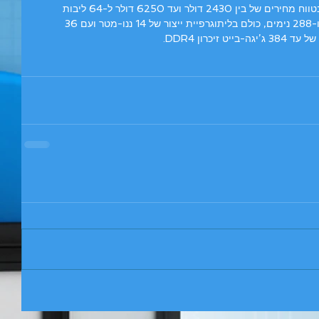
המעבד צפוי להיות זמין במספר דגמים בטווח מחירים של בין 2430 דולר ועד 6250 דולר ל-64 ליבות 
ו-256 נימים (Threads) ועד 72 ליבות ו-288 נימים, כולם בליתוגרפיית ייצור של 14 ננו-מטר ועם 36 