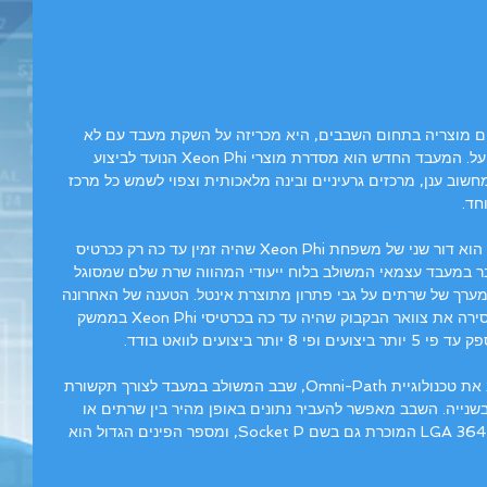
ום מוצריה בתחום השבבים, היא מכריזה על השקת מעבד עם לא 
פחות מ-72 ליבות המיועד עבור מחשבי על. המעבד החדש הוא מסדרת מוצרי Xeon Phi הנועד לביצוע 
שוב ענן, מרכזים גרעיניים ובינה מלאכותית וצפוי לשמש כל מרכז 
חד.
המעבד מפלטפורמת Knights Landing, הוא דור שני של משפחת Xeon Phi שהיה זמין עד כה רק ככרטיס 
PCI Expres. כעת מדובר במעבד עצמאי המשולב בלוח ייעודי המהווה שרת שלם שמסוגל 
מערך של שרתים על גבי פתרון מתוצרת אינטל. הטענה של האחרונה 
היא שארכיטקטורת Knights Landing מסירה את צוואר הבקבוק שהיה עד כה בכרטיסי Xeon Phi בממשק 
מעבד זה הוא גם הראשון מסוגו, שמשלב את טכנולוגיית Omni-Path, שבב המשולב במעבד לצורך תקשורת 
 של עד 100 ג’יגה-ביט בשנייה. השבב מאפשר להעביר נתונים באופן מהיר בין שרתים או 
מערך שרתים. המעבד יושב על תושבת LGA 3647 המוכרת גם בשם Socket P, ומספר הפינים הגדול הוא 