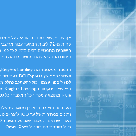
אף על פי, שאינטל כבר הודיעה על צימצ
חישובים מתמטיים רבים בזמן קצר כמו מח
פיתוח הדורש עוצמת מחשוב גבוהה במיו
עצמאי בממשק s
לפעול בפני עצמו ויכול להשתלב כחלק מ
PCIe וכתוצאה מכך, יוכל המעבד יוכל לספק עד פי 5 יותר ביצועים ופי 8 יותר ביצועים לוואט בודד.
נתונים במהירות
בשל תוספת החיבור של Omni-Path.